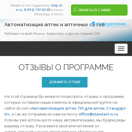
Заявки в тех.поддержку:
help.st-
n.ru
,
8 (912) 747-02-00
(только
СВЯЗАТЬСЯ С НАМИ
WhatsApp и Viber)
Определение...
Автоматизация аптек и аптечных сетей
Работаем по всей России, Казахстану и другим странам СНГ.
Toggle
naviga
ОТЗЫВЫ О ПРОГРАММЕ
ДОБАВИТЬ ОТЗЫВ
На этой странице Вы можете посмотреть отзывы о программе,
которые оставили наши клиенты в официальной группе на
сайте vk.com
«Автоматизация аптек. ПО для аптек. Стандарт-
Н»
, а так же отправив их нам на почту
office@standart-n.ru
.
Если вы уже используете нашу автоматизацию, мы будем рады
вашему отзыву. Расскажите своё впечатление от
использования нашего программного обеспечения!