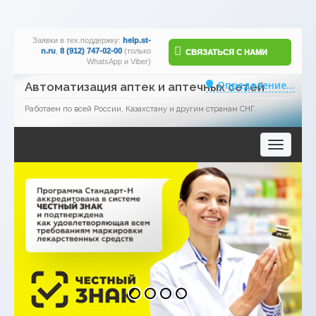
Заявки в тех.поддержку:
help.st-
n.ru
,
8 (912) 747-02-00
(только
СВЯЗАТЬСЯ С НАМИ
WhatsApp и Viber)
Определение...
Автоматизация аптек и аптечных сетей
Работаем по всей России, Казахстану и другим странам СНГ.
Toggle
navigatio